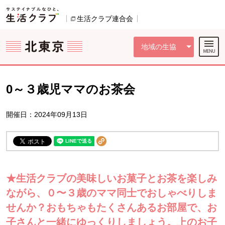
本文へジャンプする。
ページの先頭です。
ここからサイト内共通メニューです。
サイト内共通メニューをスキップする
サイト内共通メニューここまで。
生活クラブ連合会
別のウィンドウで開きます。
地域の生協
0～３歳児ママのお茶会
開催日：2024年09月13日
★生活クラブの美味しいお菓子とお茶を楽しみ
ながら、０〜３歳のママ同士でおしゃべりしま
せんか？おもちゃもたくさんあるお部屋で、お
子さんと一緒にゆっくりしましょう。上のお子