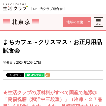
本文へジャンプする。
ページの先頭です。
ここからサイト内共通メニューです。
サイト内共通メニューをスキップする
サイト内共通メニューここまで。
生活クラブ連合会
別のウィンドウで開きます。
地域の生協
まちカフェ～クリスマス・お正月用品
試食会
開催日：2024年10月17日
★生活クラブの原材料がすべて国産で無添加
「萬福祝膳（和洋中三段重）」（冷凍・２７品