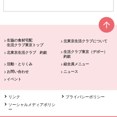
別のウィンドウで開きます
別のウィンドウで開きます
本文ここまで。
ここから共通フッターメニューです。
生協の食材宅配
北東京生活クラブについて
生活クラブ東京トップ
生活クラブ東京（デポー）
北東京生活クラブ 約款
約款
活動・とりくみ
組合員メニュー
お問い合わせ
ニュース
イベント
リンク
プライバシーポリシー
ソーシャルメディアポリシ
ー