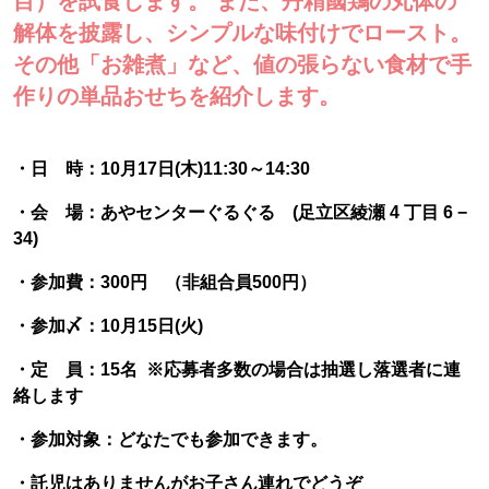
目）を試食します。 また、丹精國鶏の丸体の
解体を披露し、シンプルな味付けでロースト。
その他「お雑煮」など、値の張らない食材で手
作りの単品おせちを紹介します。
・日 時：10月17日(木)11:30～14:30
・会 場：あやセンターぐるぐる (足立区綾瀬 4 丁目 6 −
34)
・参加費：300円 （非組合員500円）
・参加〆：10月15日(火)
・定 員：15名 ※応募者多数の場合は抽選し落選者に連
絡します
・参加対象：どなたでも参加できます。
・託児はありませんがお子さん連れでどうぞ