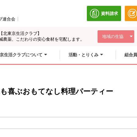
資料請求
別のウィンドウ
ブ連合会
別のウィンドウで開きます。
【北東京生活クラブ】
地域の生協
減農薬、こだわりの安心食材を宅配します。
京生活クラブについて
活動・とりくみ
組合
体も喜ぶおもてなし料理パーティー