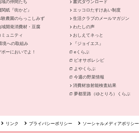
地域の仲間たち
書式ダウンロード
機関紙『街かど』
エッコロたすけあい制度
きます。
体験農園のらっこしみず
生活クラブのメールマガジン
地域開発消費材・豆腐
わたしの声
コミュニティ
おしえてネっと
環境への取組み
『ジョイエス』
別のウィンドウで開きます。
デポーにおいでよ！
eくらぶ
ィンドウで開きます。
別のウィンドウで開きます。
ビオサポレシピ
別のウィンドウで
よやくらぶ
別のウィンドウで開き
今週の野菜情報
別のウィンドウで
消費材放射能検査結果
別のウィン
夢都里路（ゆとりろ）くらぶ
リンク
プライバシーポリシー
ソーシャルメディアポリシー