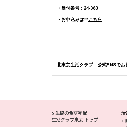
・受付番号：24-380
・お申込みは⇒
こちら
北東京生活クラブ 公式SNSで
本文ここまで。
ここから共通フッターメニューです。
生協の食材宅配
活
生活クラブ東京 トップ