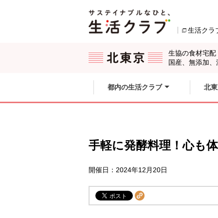
本文へジャンプする。
ページの先頭です。
生活クラ
ここからサイト内共通メニューです。
サイト内共通メニューをスキップする
サイト内共通メニューここまで。
生協の食材宅配
国産、無添加、
都内の生活クラブ
北東
手軽に発酵料理！心も
開催日：2024年12月20日