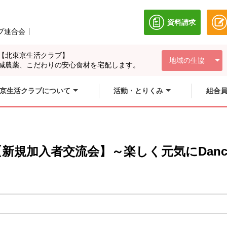
資料請求
別のウィンドウ
ブ連合会
別のウィンドウで開きます。
【北東京生活クラブ】
地域の生協
減農薬、こだわりの安心食材を宅配します。
京生活クラブについて
活動・とりくみ
組合
加入者交流会】～楽しく元気にDance Da