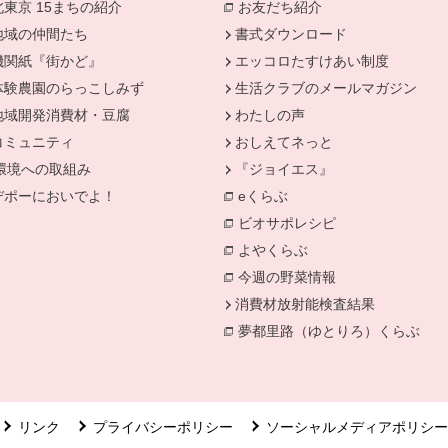
北東京 15まちの紹介
お友だち紹介
別のウィンドウで開
地域の仲間たち
書式ダウンロード
機関紙『街かど』
エッコロたすけあい制度
きます。
体験農園のらっこしみず
生活クラブのメールマガジン
地域開発消費材・豆腐
わたしの声
コミュニティ
おしえてネっと
環境への取組み
『ジョイエス』
別のウィンドウで開きます。
デポーにおいでよ！
eくらぶ
ィンドウで開きます。
別のウィンドウで開きます。
ビオサポレシピ
別のウィンドウで
よやくらぶ
別のウィンドウで開き
今週の野菜情報
別のウィンドウで
消費材放射能検査結果
別のウィン
夢都里路（ゆとりろ）くらぶ
リンク
プライバシーポリシー
ソーシャルメディアポリシー