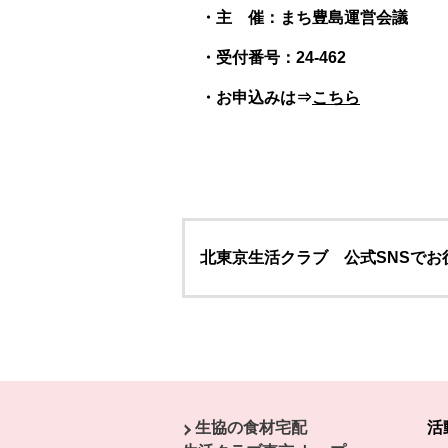
・主 催：まち豊島運営会議
・受付番号：24-462
・お申込みは⇒
こちら
北東京生活クラブ 公式SNSで
本文ここまで。
ここから共通フッターメニューです。
生協の食材宅配
活