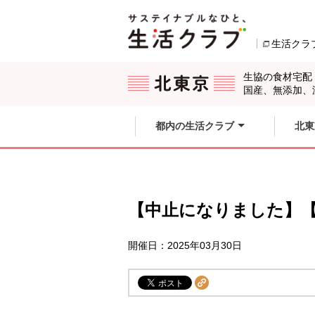
本文へジャンプする。
ページの先頭です。
生活クラ
ここからサイト内共通メニューです。
サイト内共通メニューをスキップする
サイト内共通メニューここまで。
生協の食材宅配
国産、無添加、
都内の生活クラブ
北東
【中止になりました】【新規
開催日：2025年03月30日