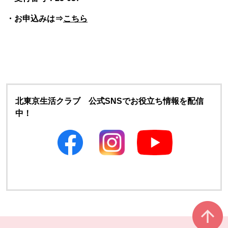
・お申込みは⇒
こちら
北東京生活クラブ 公式SNSでお役立ち情報を配信
中！
別のウィンドウで開きます
別のウィンドウで開きます
本文ここまで。
ここから共通フッターメニューです。