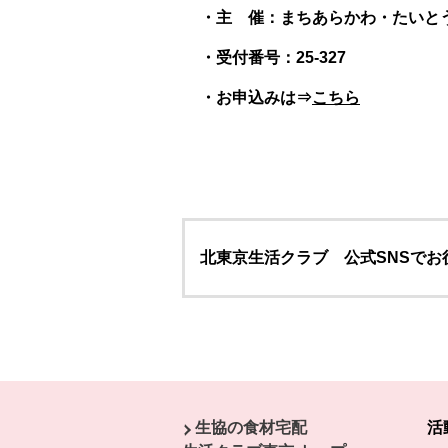
・主 催：まちあらかわ・たいと
・受付番号：25-327
・お申込みは⇒
こちら
北東京生活クラブ 公式SNSで
本文ここまで。
ここから共通フッターメニューです。
生協の食材宅配
活