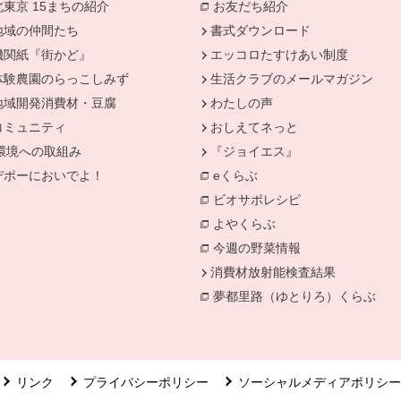
北東京 15まちの紹介
お友だち紹介
別のウィンドウで開
地域の仲間たち
書式ダウンロード
機関紙『街かど』
エッコロたすけあい制度
きます。
体験農園のらっこしみず
生活クラブのメールマガジン
地域開発消費材・豆腐
わたしの声
コミュニティ
おしえてネっと
環境への取組み
『ジョイエス』
別のウィンドウで開きます。
デポーにおいでよ！
eくらぶ
ィンドウで開きます。
別のウィンドウで開きます。
ビオサポレシピ
別のウィンドウで
よやくらぶ
別のウィンドウで開き
今週の野菜情報
別のウィンドウで
消費材放射能検査結果
別のウィン
夢都里路（ゆとりろ）くらぶ
リンク
プライバシーポリシー
ソーシャルメディアポリシー