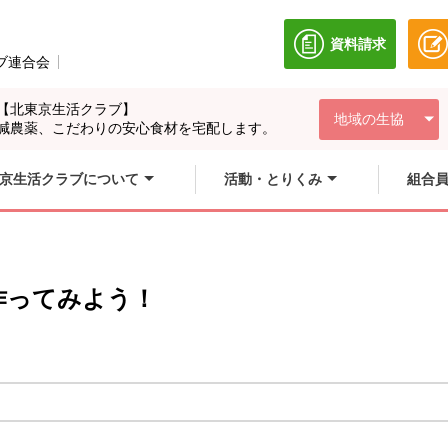
資料請求
別のウィンドウ
ブ連合会
別のウィンドウで開きます。
【北東京生活クラブ】
地域の生協
減農薬、こだわりの安心食材を宅配します。
京生活クラブについて
活動・とりくみ
組合
作ってみよう！