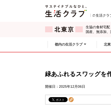
本文へジャンプする。
ページの先頭です。
生活クラ
ここからサイト内共通メニューです。
サイト内共通メニューをスキップする
サイト内共通メニューここまで。
生協の食材宅配
国産、無添加、
都内の生活クラブ
北東
緑あふれるスワッグを
開催日：2025年12月06日