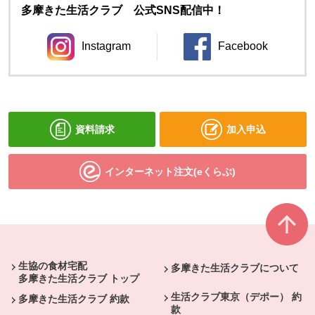
多摩きた生活クラブ 公式SNS配信中！
Instagram
Facebook
別のウィンドウで開きます。
別のウィンドウ
資料請求
加入申込
インターネット注文(eくらぶ)
本文ここまで。
ここから共通フッターメニューです。
生協の食材宅配
多摩きた生活クラブについて
多摩きた生活クラブ トップ
生活クラブ東京（デポー） 約
多摩きた生活クラブ 約款
款