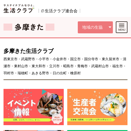
本文へジャンプする。
ページの先頭です。
ここからサイト内共通メニューです。
サイト内共通メニューをスキップする
サイト内共通メニューここまで。
生活クラブ連合会
別のウィンドウで開きます。
地域の生協
多摩きた生活クラブ
西東京市・武蔵野市・小平市・小金井市・国立市・国分寺市・東久留米市・清
瀬市・東村山市・東大和市・立川市・昭島市・青梅市・武蔵村山市・福生市・
羽村市・瑞穂町・あきる野市・日の出町・檜原村