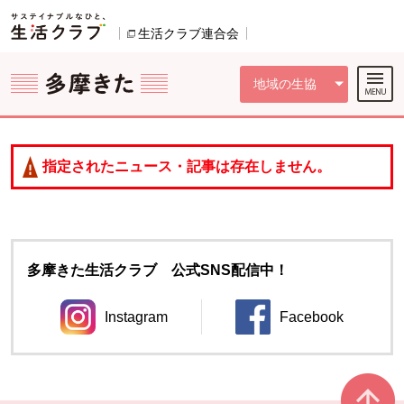
本文へジャンプする。
ページの先頭です。
ここからサイト内共通メニューです。
サイト内共通メニューをスキップする
サイト内共通メニューここまで。
生活クラブ連合会
別のウィンドウで開きます。
地域の生協
指定されたニュース・記事は存在しません。
多摩きた生活クラブ 公式SNS配信中！
Instagram
Facebook
別のウィンドウで開きます。
別のウィンドウ