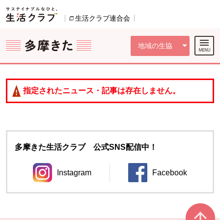
本文へジャンプする。
ページの先頭です。
ここからサイト内共通メニューです。
サイト内共通メニューをスキップする
サイト内共通メニューここまで。
生活クラブ連合会
別のウィンドウで開きます。
地域の生協
指定されたニュース・記事は存在しません。
多摩きた生活クラブ 公式SNS配信中！
Instagram
Facebook
別のウィンドウで開きます。
別のウィンドウ