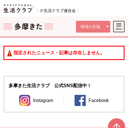
本文へジャンプする。
ページの先頭です。
ここからサイト内共通メニューです。
サイト内共通メニューをスキップする
サイト内共通メニューここまで。
生活クラブ連合会
別のウィンドウで開きます。
地域の生協
指定されたニュース・記事は存在しません。
多摩きた生活クラブ 公式SNS配信中！
Instagram
Facebook
別のウィンドウで開きます。
別のウィンドウ