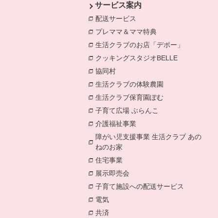
サービス案内
配送サービス
別のウィンドウで開きます
プレママ＆ママ特典
別のウィンドウで開
生活クラブのお店「デポー」
別のウィン
クッキングスタジオBELLE
別のウィン
協同村
別のウィンドウで開きます。
生活クラブの体験農園
別のウィンドウで
生活クラブ保育園ぽむ
別のウィンドウで
子育て広場 ぶらんこ
別のウィンドウで
介護福祉事業
別のウィンドウで開きます
障がい児支援事業 生活クラブ あの
ねのお家
別のウィンドウで開きます。
住宅事業
別のウィンドウで開きます。
展示即売会
別のウィンドウで開きます。
子育て施設への配送サービス
別のウィン
電気
別のウィンドウで開きます。
共済
別のウィンドウで開きます。