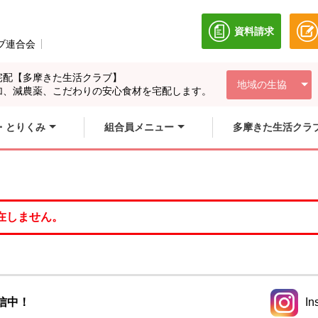
資料請求
別のウィンドウ
ブ連合会
別のウィンドウで開きます。
宅配【多摩きた生活クラブ】
地域の生協
加、減農薬、こだわりの安心食材を宅配します。
・とりくみ
組合員メニュー
多摩きた生活クラ
在しません。
信中！
In
別のウィ