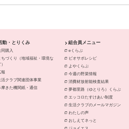
活動・とりくみ
組合員メニュー
共同購入
eくらぶ
別のウィンドウで開きま
まちづくり（地域福祉・環境な
ビオサポレシピ
別のウィンドウで
ど）
よやくらぶ
別のウィンドウで開き
きます。
広報
今週の野菜情報
別のウィンドウで
生活クラブ関連団体事業
消費材放射能検査結果
別のウィン
多摩きた機関紙・通信
夢都里路（ゆとりろ）くらぶ
別の
エッコロたすけあい制度
別のウィ
生活クラブのメールマガジン
別の
わたしの声
別のウィンドウで開き
おしえてネっと
別のウィンドウで
ジョイエス
別のウィンドウで開き