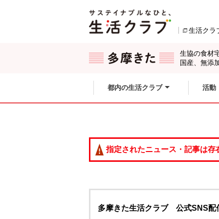
本文へジャンプする。
ページの先頭です。
生活クラ
ここからサイト内共通メニューです。
サイト内共通メニューをスキップする
サイト内共通メニューここまで。
生協の食材
国産、無添
都内の生活クラブ
活動
指定されたニュース・記事は存
多摩きた生活クラブ 公式SNS配