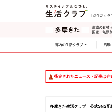
本文へジャンプする。
ページの先頭です。
生活クラ
ここからサイト内共通メニューです。
サイト内共通メニューをスキップする
サイト内共通メニューここまで。
生協の食材
国産、無添
都内の生活クラブ
活動
指定されたニュース・記事は存
多摩きた生活クラブ 公式SNS配