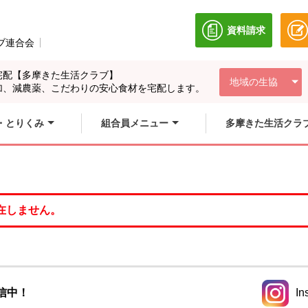
資料請求
別のウィンドウ
ブ連合会
別のウィンドウで開きます。
宅配【多摩きた生活クラブ】
地域の生協
加、減農薬、こだわりの安心食材を宅配します。
・とりくみ
組合員メニュー
多摩きた生活クラ
在しません。
信中！
In
別のウィ