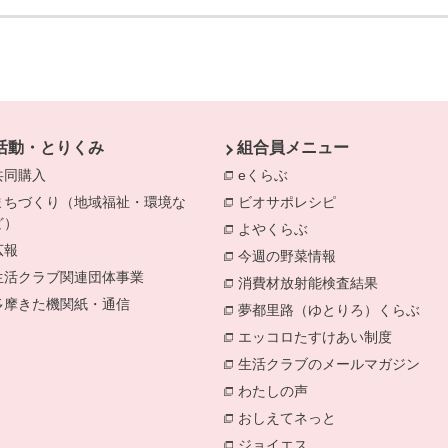
活動・とりくみ
組合員メニュー
共同購入
eくらぶ
別のウィンドウで開きま
まちづくり（地域福祉・環境な
ビオサポレシピ
別のウィンドウで
ど）
よやくらぶ
別のウィンドウで開き
きます。
広報
今週の野菜情報
別のウィンドウで
生活クラブ関連団体事業
消費材放射能検査結果
別のウィン
多摩きた機関紙・通信
夢都里路（ゆとりろ）くらぶ
別の
エッコロたすけあい制度
別のウィ
生活クラブのメールマガジン
別の
わたしの声
別のウィンドウで開き
おしえてネっと
別のウィンドウで
ジョイエス
別のウィンドウで開き