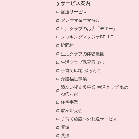
サービス案内
配送サービス
別のウィンドウで開きます
プレママ＆ママ特典
別のウィンドウで開
生活クラブのお店「デポー」
別のウィン
クッキングスタジオBELLE
別のウィン
協同村
別のウィンドウで開きます。
生活クラブの体験農園
別のウィンドウで
生活クラブ保育園ぽむ
別のウィンドウで
子育て広場 ぶらんこ
別のウィンドウで
介護福祉事業
別のウィンドウで開きます
障がい児支援事業 生活クラブ あの
ねのお家
別のウィンドウで開きます。
住宅事業
別のウィンドウで開きます。
展示即売会
別のウィンドウで開きます。
子育て施設への配送サービス
別のウィン
電気
別のウィンドウで開きます。
共済
別のウィンドウで開きます。