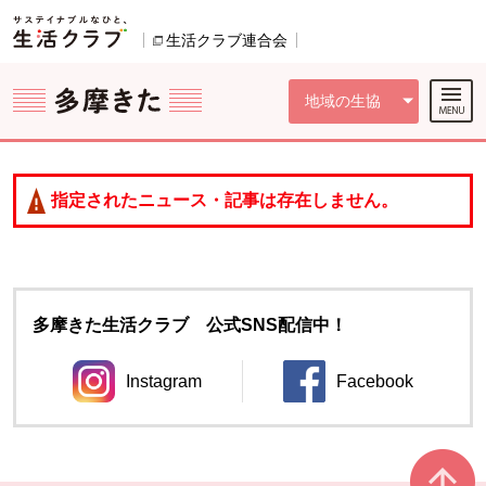
本文へジャンプする。
ページの先頭です。
ここからサイト内共通メニューです。
サイト内共通メニューをスキップする
サイト内共通メニューここまで。
生活クラブ連合会
別のウィンドウで開きます。
地域の生協
指定されたニュース・記事は存在しません。
多摩きた生活クラブ 公式SNS配信中！
Instagram
Facebook
別のウィンドウで開きます。
別のウィンドウ