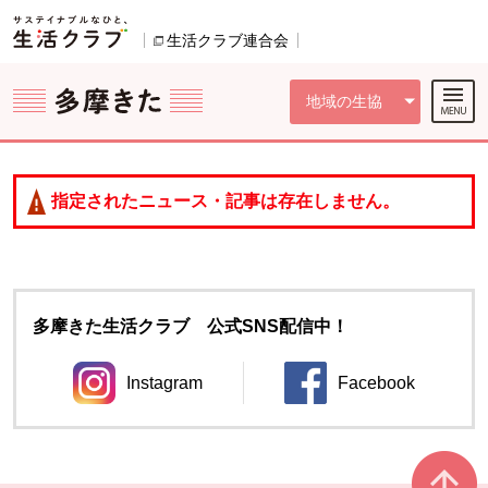
本文へジャンプする。
ページの先頭です。
ここからサイト内共通メニューです。
サイト内共通メニューをスキップする
サイト内共通メニューここまで。
生活クラブ連合会
別のウィンドウで開きます。
地域の生協
指定されたニュース・記事は存在しません。
多摩きた生活クラブ 公式SNS配信中！
Instagram
Facebook
別のウィンドウで開きます。
別のウィンドウ