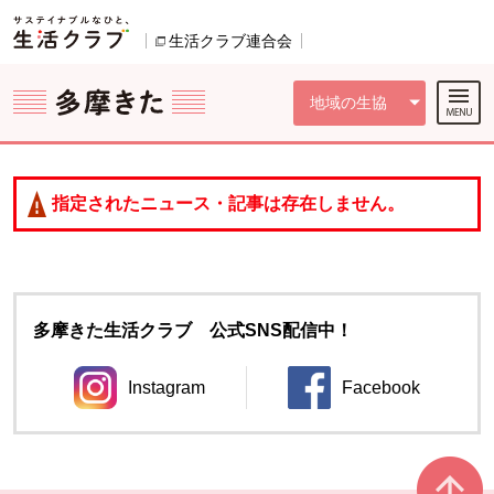
本文へジャンプする。
ページの先頭です。
ここからサイト内共通メニューです。
サイト内共通メニューをスキップする
サイト内共通メニューここまで。
生活クラブ連合会
別のウィンドウで開きます。
地域の生協
指定されたニュース・記事は存在しません。
多摩きた生活クラブ 公式SNS配信中！
Instagram
Facebook
別のウィンドウで開きます。
別のウィンドウ