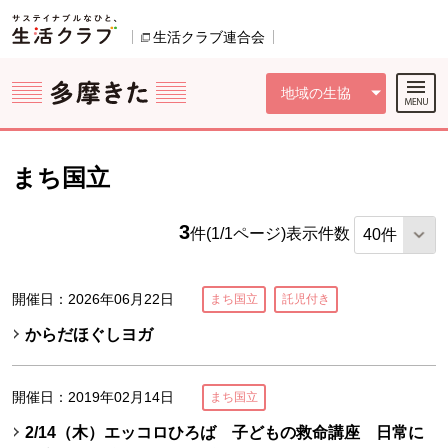
本文へジャンプする。
ページの先頭です。
ここからサイト内共通メニューです。
サイト内共通メニューをスキップする
サイト内共通メニューここまで。
生活クラブ連合会
別のウィンドウで開きます。
地域の生協
まち国立
3
件(1/1ページ)
表示件数
開催日：2026年06月22日
まち国立
託児付き
からだほぐしヨガ
開催日：2019年02月14日
まち国立
2/14（木）エッコロひろば 子どもの救命講座 日常に