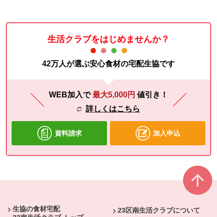
生活クラブをはじめませんか？
42万人が選ぶ安心食材の宅配生協です
WEB加入で
最大5,000円
値引き！
詳しくはこちら
資料請求
加入申込
本文ここまで。
ここから共通フッターメニューです。
生協の食材宅配
23区南生活クラブについて