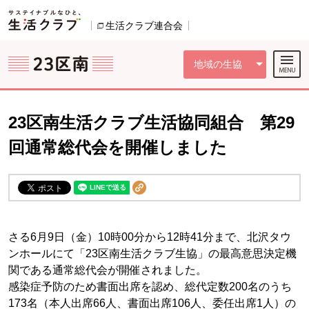
本文へジャンプする。
ページの先頭です。
ここからサイト内共通メニューです。
サイト内共通メニューをスキップする
サイト内共通メニューここまで。
生活クラブ連合会
別のウィンドウで開きます。
地域の生協
23区南生活クラブ生活協同組合 第29
回通常総代会を開催しました
さる6月9日（金）10時00分から12時41分まで、北沢タウ
ンホールにて「23区南生活クラブ生協」の最高意思決定機
関である通常総代会が開催されました。
感染症予防のため書面出席を認め、総代定数200名のうち
173名（本人出席66人、書面出席106人、委任出席1人）の