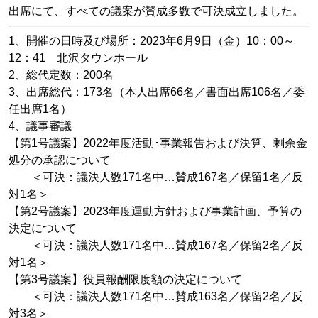
出席にて、すべての議案が賛成多数で可決成立しました。
1、開催の日時及び場所：2023年6月9日（金）10：00～
12：41 北沢タウンホール
2、総代定数：200名
3、出席総代：173名（本人出席66名／書面出席106名／委
任出席1名）
4、議事審議
【第1号議案】2022年度活動･事業報告および決算、剰余金
処分の承認について
＜可決：議決人数171名中…賛成167名／保留1名／反
対1名＞
【第2号議案】2023年度運動方針および事業計画、予算の
決定について
＜可決：議決人数171名中…賛成167名／保留2名／反
対1名＞
【第3号議案】役員報酬限度額の決定について
＜可決：議決人数171名中…賛成163名／保留2名／反
対3名＞