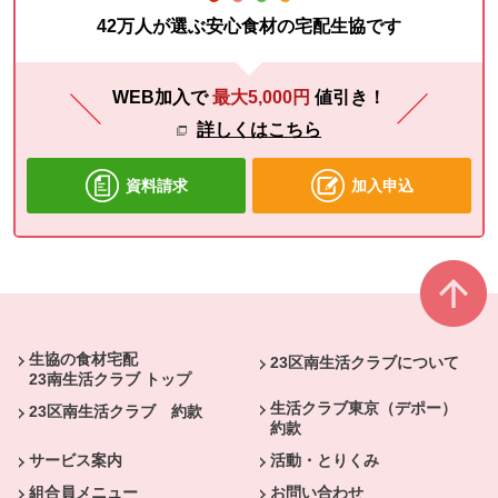
42万人が選ぶ安心食材の宅配生協です
WEB加入で
最大5,000円
値引き！
詳しくはこちら
資料請求
加入申込
本文ここまで。
ここから共通フッターメニューです。
生協の食材宅配
23区南生活クラブについて
23南生活クラブ トップ
生活クラブ東京（デポー）
23区南生活クラブ 約款
約款
サービス案内
活動・とりくみ
組合員メニュー
お問い合わせ