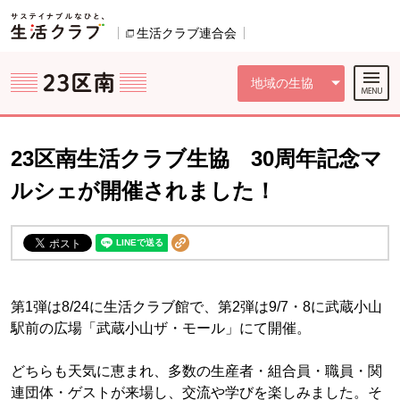
本文へジャンプする。
ページの先頭です。
ここからサイト内共通メニューです。
サイト内共通メニューをスキップする
サイト内共通メニューここまで。
生活クラブ連合会
別のウィンドウで開きます。
地域の生協
23区南生活クラブ生協 30周年記念マ
ルシェが開催されました！
第1弾は8/24に生活クラブ館で、第2弾は9/7・8に武蔵小山
駅前の広場「武蔵小山ザ・モール」にて開催。
どちらも天気に恵まれ、多数の生産者・組合員・職員・関
連団体・ゲストが来場し、交流や学びを楽しみました。そ