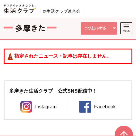
本文へジャンプする。
ページの先頭です。
ここからサイト内共通メニューです。
サイト内共通メニューをスキップする
サイト内共通メニューここまで。
生活クラブ連合会
別のウィンドウで開きます。
地域の生協
指定されたニュース・記事は存在しません。
多摩きた生活クラブ 公式SNS配信中！
Instagram
Facebook
別のウィンドウで開きます。
別のウィンドウ