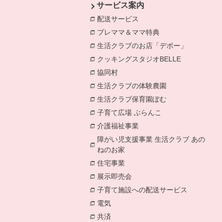
サービス案内
配送サービス
別のウィンドウで開きます
プレママ＆ママ特典
別のウィンドウで開
生活クラブのお店「デポー」
別のウィン
クッキングスタジオBELLE
別のウィン
協同村
別のウィンドウで開きます。
生活クラブの体験農園
別のウィンドウで
生活クラブ保育園ぽむ
別のウィンドウで
子育て広場 ぶらんこ
別のウィンドウで
介護福祉事業
別のウィンドウで開きます
障がい児支援事業 生活クラブ あの
ねのお家
別のウィンドウで開きます。
住宅事業
別のウィンドウで開きます。
展示即売会
別のウィンドウで開きます。
子育て施設への配送サービス
別のウィン
電気
別のウィンドウで開きます。
共済
別のウィンドウで開きます。