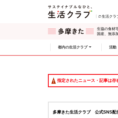
本文へジャンプする。
ページの先頭です。
生活クラ
ここからサイト内共通メニューです。
サイト内共通メニューをスキップする
サイト内共通メニューここまで。
生協の食材
国産、無添
都内の生活クラブ
活動
指定されたニュース・記事は存
多摩きた生活クラブ 公式SNS配