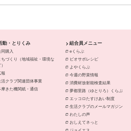
活動・とりくみ
組合員メニュー
共同購入
eくらぶ
別のウィンドウで開きま
まちづくり（地域福祉・環境な
ビオサポレシピ
別のウィンドウで
ど）
よやくらぶ
別のウィンドウで開き
きます。
広報
今週の野菜情報
別のウィンドウで
生活クラブ関連団体事業
消費材放射能検査結果
別のウィン
多摩きた機関紙・通信
夢都里路（ゆとりろ）くらぶ
別の
エッコロたすけあい制度
別のウィ
生活クラブのメールマガジン
別の
わたしの声
別のウィンドウで開き
おしえてネっと
別のウィンドウで
ジョイエス
別のウィンドウで開き