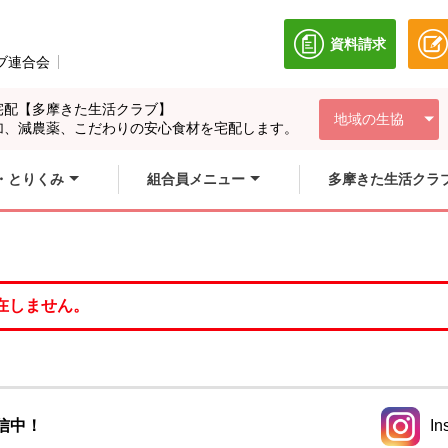
資料請求
別のウィンドウ
ブ連合会
別のウィンドウで開きます。
宅配【多摩きた生活クラブ】
地域の生協
加、減農薬、こだわりの安心食材を宅配します。
・とりくみ
組合員メニュー
多摩きた生活クラ
在しません。
信中！
In
別のウィ