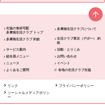
本文ここまで。
ここから共通フッターメニューです。
生協の食材宅配
多摩南生活クラブについて
多摩南生活クラブ トップ
生活クラブ東京（デポー） 約
多摩南生活クラブ 約款
款
サービス案内
活動・とりくみ
組合員メニュー
お問い合わせ
ニュース
イベント
よくあるご質問
各地の生活クラブ生協
リンク
プライバシーポリシー
ソーシャルメディアポリシ
ー