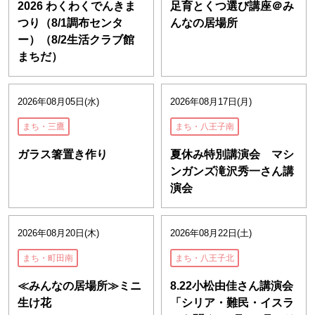
2026 わくわくでんきま
足育とくつ選び講座＠み
つり（8/1調布センタ
んなの居場所
ー）（8/2生活クラブ館
まちだ）
2026年08月05日(水)
2026年08月17日(月)
まち・三鷹
まち・八王子南
ガラス箸置き作り
夏休み特別講演会 マシ
ンガンズ滝沢秀一さん講
演会
2026年08月20日(木)
2026年08月22日(土)
まち・町田南
まち・八王子北
≪みんなの居場所≫ミニ
8.22小松由佳さん講演会
生け花
「シリア・難民・イスラ