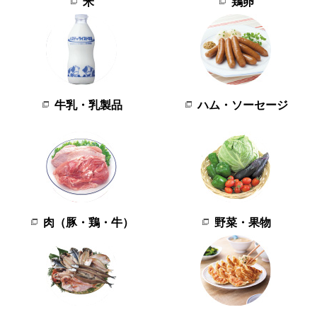
米
鶏卵
牛乳・乳製品
ハム・ソーセージ
肉（豚・鶏・牛）
野菜・果物