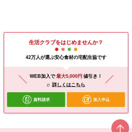
生活クラブをはじめませんか？
42万人が選ぶ安心食材の宅配生協です
WEB加入で
最大5,000円
値引き！
詳しくはこちら
資料請求
加入申込
本文ここまで。
ここから共通フッターメニューです。