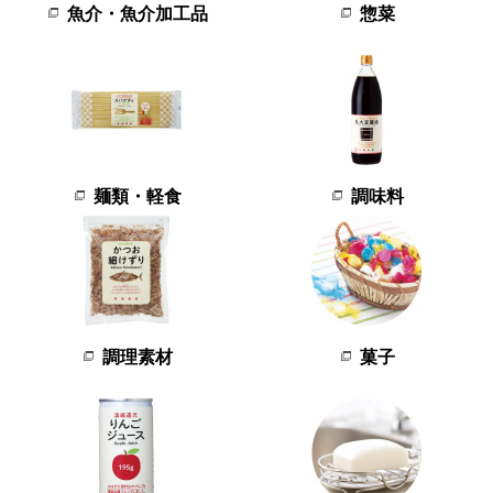
魚介・魚介加工品
惣菜
麺類・軽食
調味料
調理素材
菓子