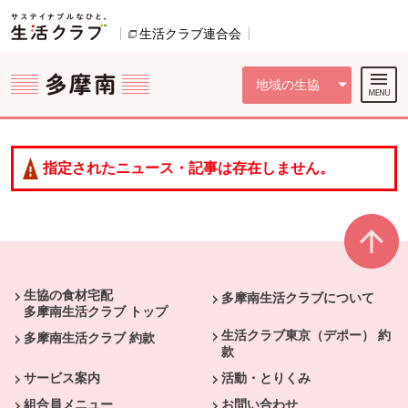
本文へジャンプする。
ページの先頭です。
ここからサイト内共通メニューです。
サイト内共通メニューをスキップする
サイト内共通メニューここまで。
生活クラブ連合会
別のウィンドウで開きます。
地域の生協
指定されたニュース・記事は存在しません。
本文ここまで。
ここから共通フッターメニューです。
生協の食材宅配
多摩南生活クラブについて
多摩南生活クラブ トップ
生活クラブ東京（デポー） 約
多摩南生活クラブ 約款
款
サービス案内
活動・とりくみ
組合員メニュー
お問い合わせ