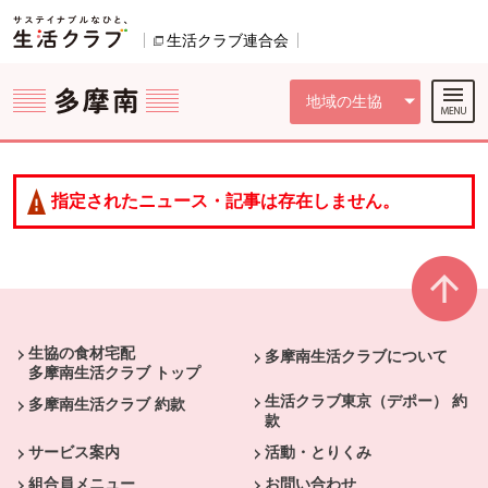
本文へジャンプする。
ページの先頭です。
ここからサイト内共通メニューです。
サイト内共通メニューをスキップする
サイト内共通メニューここまで。
生活クラブ連合会
別のウィンドウで開きます。
地域の生協
指定されたニュース・記事は存在しません。
本文ここまで。
ここから共通フッターメニューです。
生協の食材宅配
多摩南生活クラブについて
多摩南生活クラブ トップ
生活クラブ東京（デポー） 約
多摩南生活クラブ 約款
款
サービス案内
活動・とりくみ
組合員メニュー
お問い合わせ