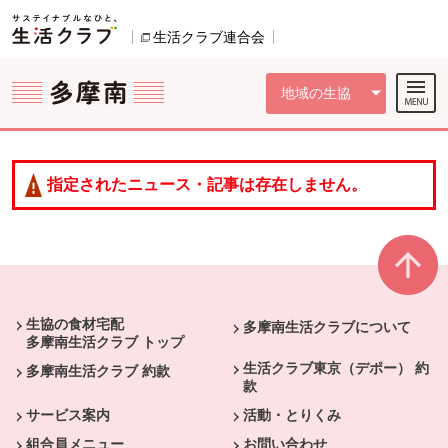
本文へジャンプする。
ページの先頭です。
ここからサイト内共通メニューです。
サイト内共通メニューをスキップする
サイト内共通メニューここまで。
生活クラブ連合会
別のウィンドウで開きます。
地域の生協
指定されたニュース・記事は存在しません。
本文ここまで。
ここから共通フッターメニューです。
生協の食材宅配
多摩南生活クラブについて
多摩南生活クラブ トップ
生活クラブ東京（デポー） 約
多摩南生活クラブ 約款
款
サービス案内
活動・とりくみ
組合員メニュー
お問い合わせ