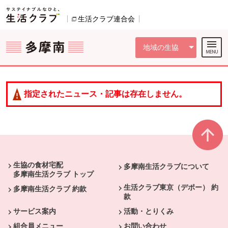
本文へジャンプする。
ページの先頭です。
ここからサイト内共通メニューです。
サイト内共通メニューをスキップする
サイト内共通メニューここまで。
生活クラブ連合会
別のウィンドウで開きます。
地域の生協
指定されたニュース・記事は存在しません。
本文ここまで。
ここから共通フッターメニューです。
生協の食材宅配
多摩南生活クラブについて
多摩南生活クラブ トップ
生活クラブ東京（デポー） 約
多摩南生活クラブ 約款
款
サービス案内
活動・とりくみ
組合員メニュー
お問い合わせ