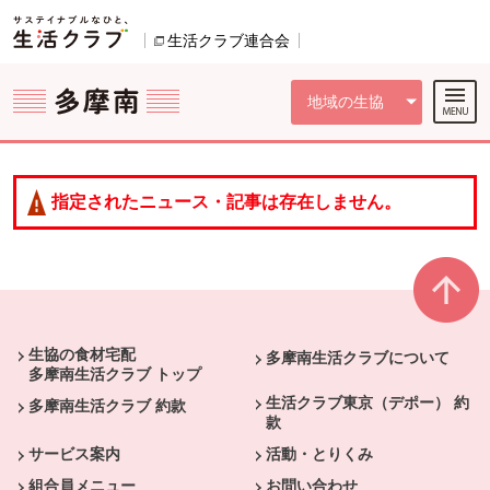
本文へジャンプする。
ページの先頭です。
ここからサイト内共通メニューです。
サイト内共通メニューをスキップする
サイト内共通メニューここまで。
生活クラブ連合会
別のウィンドウで開きます。
地域の生協
指定されたニュース・記事は存在しません。
本文ここまで。
ここから共通フッターメニューです。
生協の食材宅配
多摩南生活クラブについて
多摩南生活クラブ トップ
生活クラブ東京（デポー） 約
多摩南生活クラブ 約款
款
サービス案内
活動・とりくみ
組合員メニュー
お問い合わせ