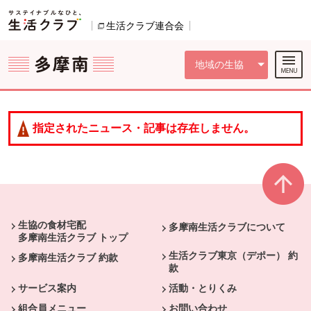
本文へジャンプする。
ページの先頭です。
ここからサイト内共通メニューです。
サイト内共通メニューをスキップする
サイト内共通メニューここまで。
生活クラブ連合会
別のウィンドウで開きます。
地域の生協
指定されたニュース・記事は存在しません。
本文ここまで。
ここから共通フッターメニューです。
生協の食材宅配
多摩南生活クラブについて
多摩南生活クラブ トップ
生活クラブ東京（デポー） 約
多摩南生活クラブ 約款
款
サービス案内
活動・とりくみ
組合員メニュー
お問い合わせ