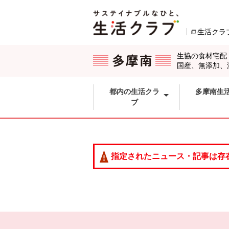
本文へジャンプする。
ページの先頭です。
生活クラ
ここからサイト内共通メニューです。
サイト内共通メニューをスキップする
サイト内共通メニューここまで。
生協の食材宅配
国産、無添加、
都内の生活クラ
多摩南生
ブ
指定されたニュース・記事は存
本文ここまで。
ここから共通フッターメニューです。