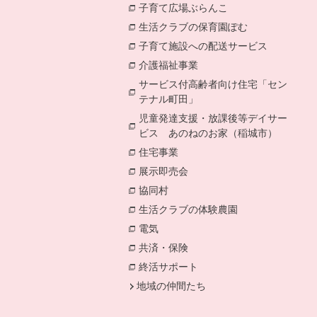
子育て広場ぶらんこ
別のウィンドウで開
生活クラブの保育園ぽむ
別のウィンドウ
子育て施設への配送サービス
別のウィンドウで開きます。
介護福祉事業
別のウィンドウで開きます。
サービス付高齢者向け住宅「セン
テナル町田」
別のウィンドウで開きます
児童発達支援・放課後等デイサー
ビス あのねのお家（稲城市）
別のウィンドウで開きます。
住宅事業
別のウィンドウで開きます。
展示即売会
別のウィンドウで開きます。
協同村
別のウィンドウで開きます。
生活クラブの体験農園
別のウィンドウで開きます。
電気
別のウィンドウで開きます。
共済・保険
別のウィンドウで開きます。
終活サポート
別のウィンドウで開きます
地域の仲間たち