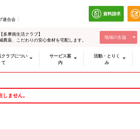
資料請求
別のウィンドウ
ブ連合会
別のウィンドウで開きます。
【多摩南生活クラブ】
地域の生協
減農薬、こだわりの安心食材を宅配します。
活クラブについ
サービス案
活動・とりく
て
内
み
在しません。