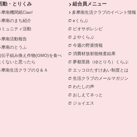
活動・とりくみ
組合員メニュー
多摩南機関紙Ciao!
多摩南生活クラブのイベント情報
多摩南のまち紹介
eくらぶ
別のウィンドウで開きま
コミュニティ活動
ビオサポレシピ
別のウィンドウで
きます。
のウィンドウで開きます。
よやくらぶ
別のウィンドウで開き
多摩南活動報告
今週の野菜情報
別のウィンドウで
多摩南のとうふ
消費材放射能検査結果
別のウィン
遺伝子組み換え作物(GMO)を食べ
たくないと思ったら
夢都里路（ゆとりろ）くらぶ
別の
多摩南生活クラブのＱ＆Ａ
エッコロたすけあい制度とは
別の
生活クラブのメールマガジン
別の
わたしの声
別のウィンドウで開き
おしえてネっと
別のウィンドウで
ジョイエス
別のウィンドウで開き
。
ドウで開きます。
きます。