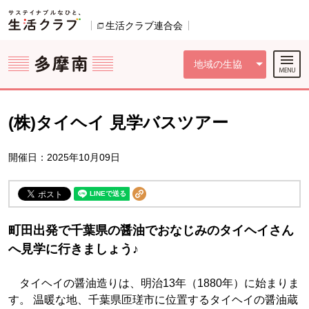
本文へジャンプする。
ページの先頭です。
ここからサイト内共通メニューです。
サイト内共通メニューをスキップする
サイト内共通メニューここまで。
生活クラブ連合会
別のウィンドウで開きます。
地域の生協
(株)タイヘイ 見学バスツアー
開催日：2025年10月09日
町田出発で千葉県の醤油でおなじみのタイヘイさん
へ見学に行きましょう♪
タイヘイの醤油造りは、明治13年（1880年）に始まりま
す。 温暖な地、千葉県匝瑳市に位置するタイヘイの醤油蔵