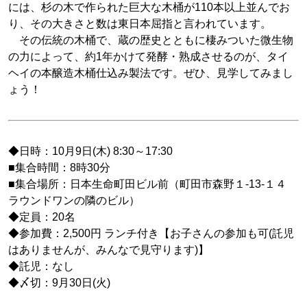
には、杉の木で作られた巨大な木桶が110本以上並んでお
り、その大きさと数は東日本屈指と言われています。
その伝統の木桶で、蔵の歴史とともに棲みついた微生物
の力によって、約1年かけて発酵・熟成させるのが、タイ
ヘイの本醸造木桶仕込み製法です。ぜひ、見学してみまし
ょう！
◆日時：10月9日(木) 8:30～17:30
■集合時間：8時30分
■集合場所：日本生命町田ビル前（町田市森野１-13-１４
ラウンドワンの隣のビル）
◆定員：20名
◆参加費：2,500円 ランチ付き【お子さんの参加も可(託児
はありませんが、みんなで見守ります)】
◆託児：なし
◆〆切：9月30日(火)