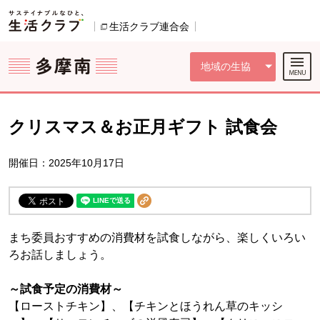
本文へジャンプする。
ページの先頭です。
ここからサイト内共通メニューです。
サイト内共通メニューをスキップする
サイト内共通メニューここまで。
生活クラブ連合会
別のウィンドウで開きます。
地域の生協
クリスマス＆お正月ギフト 試食会
開催日：2025年10月17日
まち委員おすすめの消費材を試食しながら、楽しくいろい
ろお話しましょう。
～試食予定の消費材～
【ローストチキン】、【チキンとほうれん草のキッシ