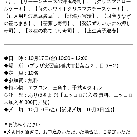
ュ】、【サーモンチーズの洋風寿司】、【クリスマスロー
ルケーキ】、【苺のホワイトクリスマスチーズケーキ】、
【正月用丹波黒豆煮豆】、【北海八宝漬】、【国産うなぎ
の笹ちまき】、【笹蒸し寿司】、【贅沢ずわいがにの押し
寿司】、【３種の彩てまり寿司】、【上生菓子迎春】
◆日 時：10月17日(金) 10:00～12:00
◆場 所：iプラザ実習室(稲城市若葉台２丁目５−２)
◆定 員：10名
◆参加費：無料
◆持ち物：エプロン、三角巾、手拭きタオル
◇託 児：あり(5名まで)【エッコロ加入者:無料、エッコロ
未加入者:300円／児】
◆〆 切：10月10日(金)【託児〆切：10月3日(金)】
▼お読みください
●〆切日を過ぎて、お申込みいただいた場合は、ご参加いただ