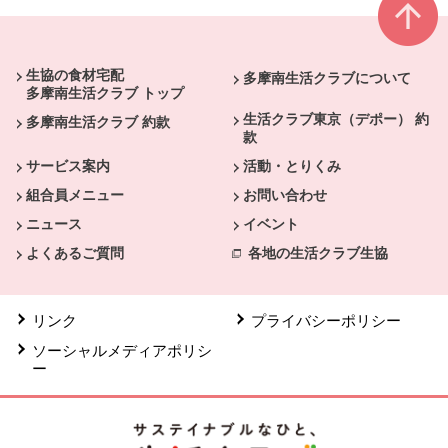
本文ここまで。
ここから共通フッターメニューです。
生協の食材宅配
多摩南生活クラブについて
多摩南生活クラブ トップ
生活クラブ東京（デポー） 約
多摩南生活クラブ 約款
款
サービス案内
活動・とりくみ
組合員メニュー
お問い合わせ
ニュース
イベント
よくあるご質問
各地の生活クラブ生協
リンク
プライバシーポリシー
ソーシャルメディアポリシ
ー