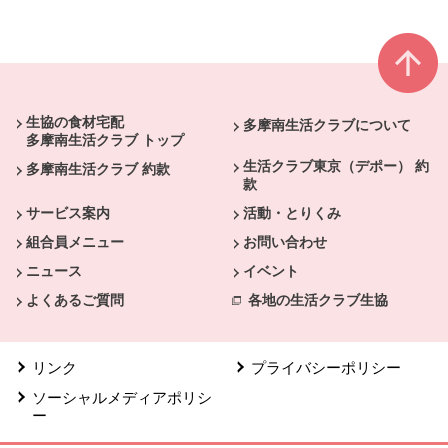
本文ここまで。
ここから共通フッターメニューです。
生協の食材宅配
多摩南生活クラブについて
多摩南生活クラブ トップ
生活クラブ東京（デポー） 約
多摩南生活クラブ 約款
款
サービス案内
活動・とりくみ
組合員メニュー
お問い合わせ
ニュース
イベント
よくあるご質問
各地の生活クラブ生協
リンク
プライバシーポリシー
ソーシャルメディアポリシ
ー