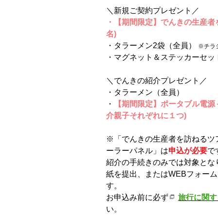
＼新規ご契約プレゼント／
・【期間限定】でんきの生産者を
名)
・タラーメン2袋（全員）
※チラ
・マグネット＆ステッカーセッ
＼でんきの紹介プレゼント／
・タラーメン（全員）
・
【期間限定】
ポータブル電源
介親子それぞれに１つ
)
※「でんきの生産者を訪ねるツ
ーラーパネル」は
申込が必要
で
紹介の手続きのみでは対象とな
紙を提出、またはWEBフォー
す。
お申込み前に必ず
旅行に関す
い。