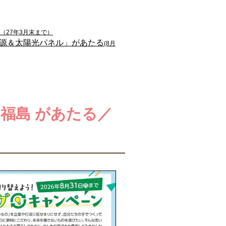
（27年3月末まで）
源＆太陽光パネル」があたる
(8月
福島 があたる／