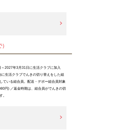
で）
日～2027年3月31日に生活クラブに加入
内に生活クラブでんきの切り替えをした組
している組合員。配送・デポー組合員対象
,080円) ／返金時期は、組合員がでんきの切
す。