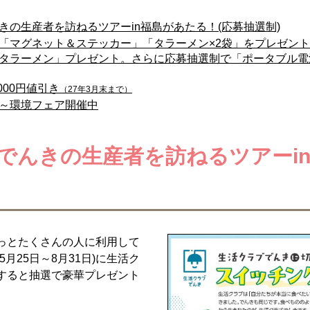
の生産者を訪ねるツアーin福島があたる！(応募抽選制)
「マグネット＆ステッカー」「タラーメン×2袋」をプレゼント
タラーメン」プレゼント。さらに応募抽選制で「ポータブル電
000円値引き
（27年3月末まで）
～環境フェア開催中
でんきの生産者を訪ねるツアーin
っとたくさんの人に利用して
月25日～8月31日)に生活ク
すると抽選で豪華プレゼント