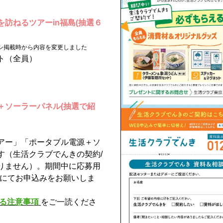
訪ねるツアーin福島(抽選６
シ掲載時から内容を変更しました
ト（全員）
＋ソーラーパネル(抽選で紹
アー」「ポータブル電源＋ソ
す
（生活クラブでんきの契約/
りません）。
期間中に応募用
ムにてお申込みをお願いしま
る注意事項
をご一読くださ