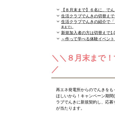
【８月末まで】６名に、でんき
生活クラブでんきの切替えで
生活クラブでんきの紹介で「
末
まで）
新規加入者の方は切替えで1,
～作って学べる体験イベント
＼＼８月末まで！
／
再エネ発電所からのでんきをも
ほしいから！キャンペーン期間(5
ラブでんきに新規契約し、応募
が当たります。