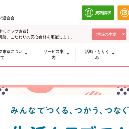
資料請求
別のウィンドウ
ブ連合会
別のウィンドウで開きます。
生活クラブ東京】
地域の生協
農薬、こだわりの安心食材を宅配します。
ブ東京につい
サービス案
活動・とりく
て
内
み