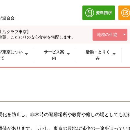
資料請求
別のウィンドウ
ブ連合会
別のウィンドウで開きます。
生活クラブ東京】
地域の生協
農薬、こだわりの安心食材を宅配します。
ブ東京につい
サービス案
活動・とりく
て
内
み
暖化を防止し、非常時の避難場所や教育や癒しの場としても期
価値があります。しかし、東京の農地は減少の一途を辿ってい