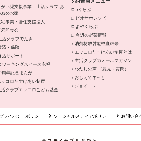
組合員メニュー
障がい児支援事業 生活クラブ あ
eくらぶ
別のウィンドウで開きま
のねのお家
ビオサポレシピ
別のウィンドウ
住宅事業・居住支援法人
よやくらぶ
別のウィンドウで開
展示即売会
今週の野菜情報
生活クラブでんき
別のウィンドウで開きます。
消費材放射能検査結果
共済・保険
別のウィンドウで開きます。
エッコロたすけあい制度とは
終活サポート
別のウィンドウで開きます。
生活クラブのメールマガジン
コワーキングスペース永福
別のウィンドウで開きます。
わたしの声 （意見・質問）
50周年記念まんが
おしえてネっと
エッコロたすけあい制度
ジョイエス
生活クラブエッコロこども基金
プライバシーポリシー
ソーシャルメディアポリシー
お問い合