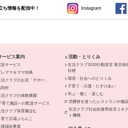
立ち情報を配信中！
Instagram
別のウィンドウで開きます。
別の
サービス案内
活動・とりくみ
配送サービス
生活クラブ2030行動宣言 東京独
目標
プレママ＆ママ特典
環境・社会へのとりくみ
生活クラブのお店「デポー」
きます。
子育て・介護・たすけあい
協同村
学ぶ・働く・楽しむ
生活クラブの体験農園
消費材を使ったレストランや施
子育て施設への配送サービス
別のウィンドウで開きます。
生活クラブ社会的連帯経済コネ
生活クラブ保育園ぽむ
ト機構
別のウィンドウで開きま
子育て広場ぶらんこ
介護福祉事業