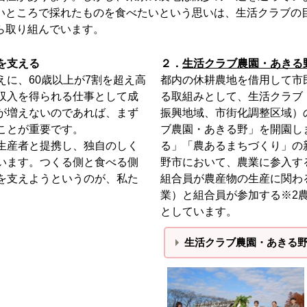
いところで採れたものを食べたいという思いは、生活クラブの
ら取り組んでいます。
を支える
２．
生活クラブ農園・あきる
に、60歳以上が7割を超え高
都内の休耕農地を借用して市
収入を得られる仕事として成
る取組みとして、生活クラブ
が増えないのであれば、まず
振興地域、市街化調整区域）
ことが重要です。
ブ農園・あきる野」を開園し
生産者と提携し、独自のしく
る」「農あるまちづくり」の
います。つくる側と食べる側
野市において、農業に参入す
を支えようというのが、私た
組合員が農産物の生産に関わ
業）と組合員が参加する※2
としています。
生活クラブ農園・あきる