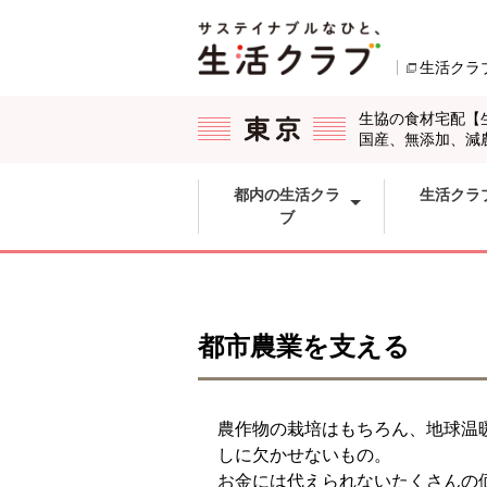
本文へジャンプする。
ページの先頭です。
生活クラ
ここからサイト内共通メニューです。
サイト内共通メニューをスキップする
サイト内共通メニューここまで。
生協の食材宅配【
国産、無添加、減
都内の生活クラ
生活クラ
ブ
都市農業を支える
農作物の栽培はもちろん、地球温
しに欠かせないもの。
お金には代えられないたくさんの