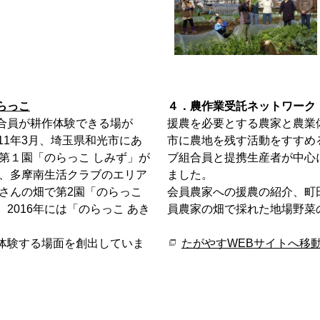
らっこ
４．農作業受託ネットワーク
合員が耕作体験できる場が
援農を必要とする農家と農業
11年3月、埼玉県和光市にあ
市に農地を残す活動をすすめる
第１園「のらっこ しみず」が
ブ組合員と提携生産者が中心
は、多摩南生活クラブのエリア
ました。
さんの畑で第2園「のらっこ
会員農家への援農の紹介、町
、2016年には「のらっこ あき
員農家の畑で採れた地場野菜
体験する場面を創出していま
たがやすWEBサイトへ移