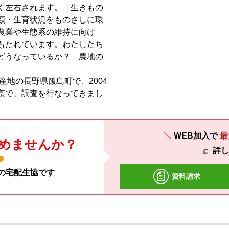
く左右されます。「生きもの
類・生育状況をものさしに環
農業や生態系の維持に向け
もたれています。わたしたち
どうなっているか？ 農地の
産地の長野県飯島町で、2004
京で、調査を行なってきまし
WEB加入で
最
めませんか？
詳
材の宅配生協です
資料請求