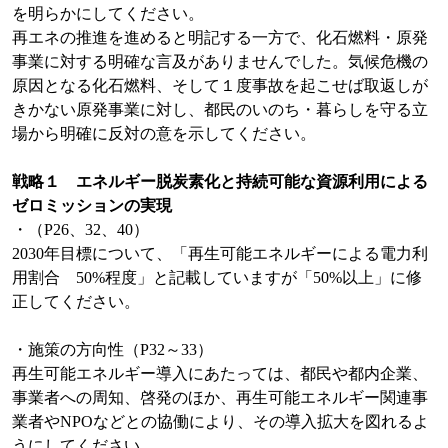
を明らかにしてください。
再エネの推進を進めると明記する一方で、化石燃料・原発
事業に対する明確な言及がありませんでした。気候危機の
原因となる化石燃料、そして１度事故を起こせば取返しが
きかない原発事業に対し、都民のいのち・暮らしを守る立
場から明確に反対の意を示してください。
戦略１ エネルギー脱炭素化と持続可能な資源利用による
ゼロミッションの実現
・（P26、32、40）
2030年目標について、「再生可能エネルギーによる電力利
用割合 50%程度」と記載していますが「50%以上」に修
正してください。
・施策の方向性（P32～33）
再生可能エネルギー導入にあたっては、都民や都内企業、
事業者への周知、啓発のほか、再生可能エネルギー関連事
業者やNPOなどとの協働により、その導入拡大を図れるよ
うにしてください。