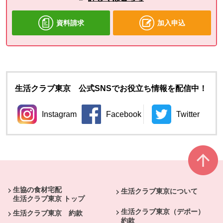
資料請求
加入申込
生活クラブ東京 公式SNSでお役立ち情報を配信中！
Instagram
Facebook
Twitter
別のウィンドウで開きます。
別のウィンドウで開きます。
別のウィン
本文ここまで。
ここから共通フッターメニューです。
生協の食材宅配
生活クラブ東京について
生活クラブ東京 トップ
生活クラブ東京（デポー）
生活クラブ東京 約款
約款