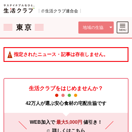
本文へジャンプする。
ページの先頭です。
ここからサイト内共通メニューです。
サイト内共通メニューをスキップする
サイト内共通メニューここまで。
生活クラブ連合会
別のウィンドウで開きます。
地域の生協
指定されたニュース・記事は存在しません。
生活クラブをはじめませんか？
42万人が選ぶ安心食材の宅配生協です
WEB加入で
最大5,000円
値引き！
詳しくはこちら