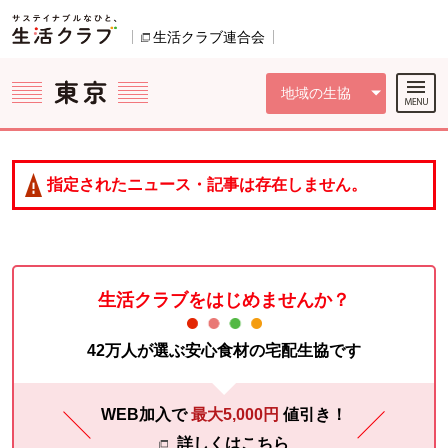
本文へジャンプする。
ページの先頭です。
ここからサイト内共通メニューです。
サイト内共通メニューをスキップする
サイト内共通メニューここまで。
生活クラブ連合会
別のウィンドウで開きます。
地域の生協
指定されたニュース・記事は存在しません。
生活クラブをはじめませんか？
42万人が選ぶ安心食材の宅配生協です
WEB加入で
最大5,000円
値引き！
詳しくはこちら