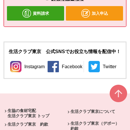
資料請求
加入申込
生活クラブ東京 公式SNSでお役立ち情報を配信中！
Instagram
Facebook
Twitter
別のウィンドウで開きます。
別のウィンドウで開きます。
別のウィン
本文ここまで。
ここから共通フッターメニューです。
生協の食材宅配
生活クラブ東京について
生活クラブ東京 トップ
生活クラブ東京（デポー）
生活クラブ東京 約款
約款