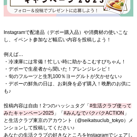
Instagramで配達品（デポー購入品）や消費材の使いこな
し、イベント参加など幅広い内容を投稿しよう！
例えば…
・冷凍庫には常備！忙しい時に助かるこむすびちゃん！
・デポーで生産者から聞いた！アレンジレシピ！
・旬のフルーツと生乳100％ヨーグルトが欠かせない♪
・デポーの鮮魚の日は、お刺身を必ず購入！晩酌のお供に
も♪
投稿内容は自由！2つのハッシュタグ「
#生活クラブ使って
みたキャンペーン2025
」「
#みんなでパクパクACTION
」
と生活クラブ東京のアカウント（@seikatsuclub_tokyo）メ
ンションして投稿してください♪
あなたの生活クラブの好きなところをInstagramでシェアし