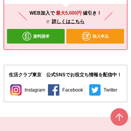
WEB加入で
最大5,000円
値引き！
詳しくはこちら
資料請求
加入申込
生活クラブ東京 公式SNSでお役立ち情報を配信中！
Instagram
Facebook
Twitter
別のウィンドウで開きます。
別のウィンドウで開きます。
別のウィン
本文ここまで。
ここから共通フッターメニューです。