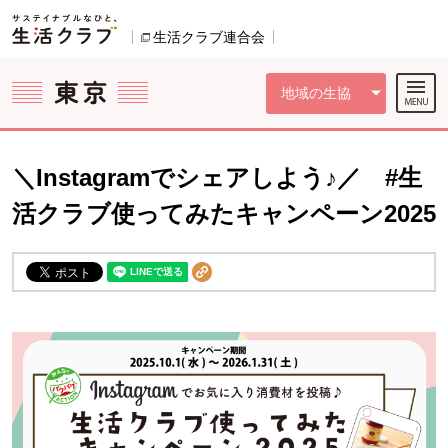
本文へジャンプする。
ページの先頭です。
ここからサイト内共通メニューです。
サイト内共通メニューをスキップする
サイト内共通メニューここまで。
生活クラブ連合会
別のウィンドウで開きます。
地域の生協
＼Instagramでシェアしよう♪／ #生
活クラブ使ってみたキャンペーン2025