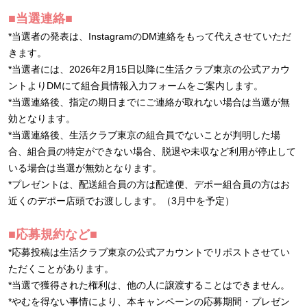
■当選連絡■
*当選者の発表は、InstagramのDM連絡をもって代えさせていただ
きます。
*当選者には、2026年2月15日以降に生活クラブ東京の公式アカウ
ントよりDMにて組合員情報入力フォームをご案内します。
*当選連絡後、指定の期日までにご連絡が取れない場合は当選が無
効となります。
*当選連絡後、生活クラブ東京の組合員でないことが判明した場
合、組合員の特定ができない場合、脱退や未収など利用が停止して
いる場合は当選が無効となります。
*プレゼントは、配送組合員の方は配達便、デポー組合員の方はお
近くのデポー店頭でお渡しします。（3月中を予定）
■応募規約など■
*応募投稿は生活クラブ東京の公式アカウントでリポストさせてい
ただくことがあります。
*当選で獲得された権利は、他の人に譲渡することはできません。
*やむを得ない事情により、本キャンペーンの応募期間・プレゼン