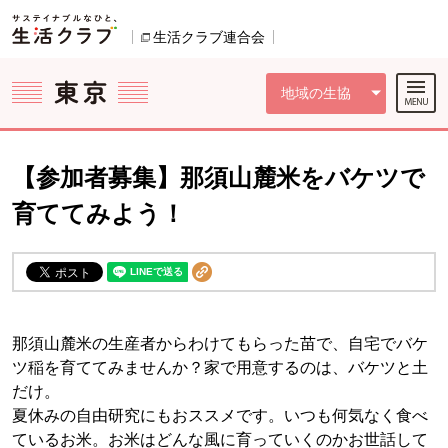
本文へジャンプする。
ページの先頭です。
ここからサイト内共通メニューです。
サイト内共通メニューをスキップする
サイト内共通メニューここまで。
生活クラブ連合会
別のウィンドウで開きます。
地域の生協
【参加者募集】那須山麓米をバケツで
育ててみよう！
那須山麓米の生産者からわけてもらった苗で、自宅でバケ
ツ稲を育ててみませんか？家で用意するのは、バケツと土
だけ。
夏休みの自由研究にもおススメです。いつも何気なく食べ
ているお米。お米はどんな風に育っていくのかお世話して