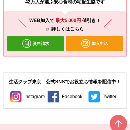
42万人が選ぶ安心食材の宅配生協です
WEB加入で
最大5,000円
値引き！
詳しくはこちら
資料請求
加入申込
生活クラブ東京 公式SNSでお役立ち情報を配信中！
Instagram
Facebook
Twitter
別のウィンドウで開きます。
別のウィンドウで開きます。
別のウィン
本文ここまで。
ここから共通フッターメニューです。