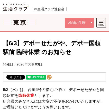
本文へジャンプする。
ページの先頭です。
ここからサイト内共通メニューです。
サイト内共通メニューをスキップする
サイト内共通メニューここまで。
生活クラブ連合会
別のウィンドウで開きます。
地域の生協
【6/3】デポーせたがや、デポー国領
駅前 臨時休業 のお知らせ
開催日：2026年06月03日
6/3（水）は、台風6号の接近に伴い、デポーせたがやと国
領駅前を
臨時休業
とします。
組合員のみなさんには大変ご不便をおかけいたしますが、
ご理解いただけますようお願いします。