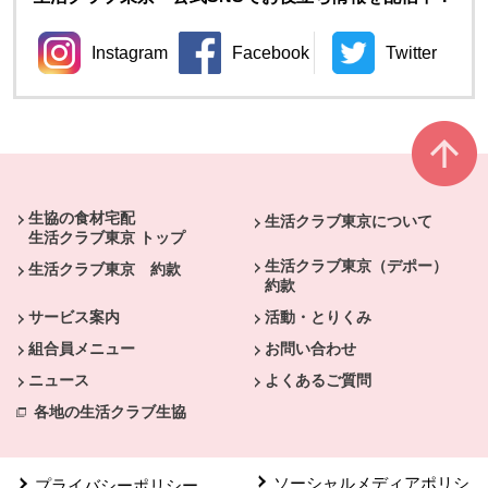
Instagram
Facebook
Twitter
別のウィンドウで開きます。
別のウィンドウで開きます。
別のウィン
本文ここまで。
ここから共通フッターメニューです。
生協の食材宅配
生活クラブ東京について
生活クラブ東京 トップ
生活クラブ東京（デポー）
生活クラブ東京 約款
約款
サービス案内
活動・とりくみ
組合員メニュー
お問い合わせ
ニュース
よくあるご質問
各地の生活クラブ生協
ソーシャルメディアポリシ
プライバシーポリシー