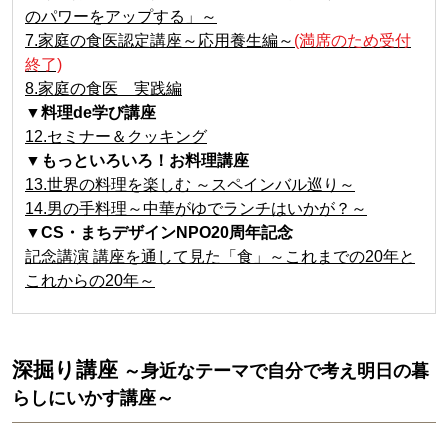
のパワーをアップする」～
7.家庭の食医認定講座～応用養生編～
(満席のため受付
終了)
8.家庭の食医 実践編
▼料理de学び講座
12.セミナー＆クッキング
▼もっといろいろ！お料理講座
13.世界の料理を楽しむ ～スペインバル巡り～
14.男の手料理～中華がゆでランチはいかが？～
▼CS・まちデザインNPO20周年記念
記念講演 講座を通して見た「食」～これまでの20年と
これからの20年～
深掘り講座
～身近なテーマで自分で考え明日の暮
らしにいかす講座～