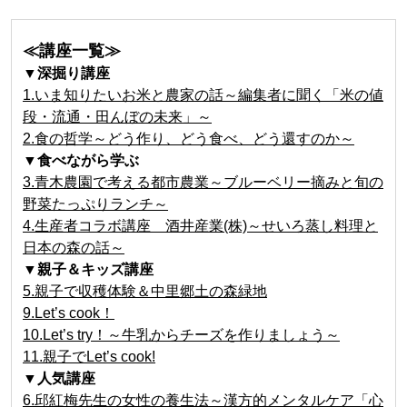
≪講座一覧≫
▼深掘り講座
1.いま知りたいお米と農家の話～編集者に聞く「米の値
段・流通・田んぼの未来」～
2.食の哲学～どう作り、どう食べ、どう還すのか～
▼食べながら学ぶ
3.青木農園で考える都市農業～ブルーベリー摘みと旬の
野菜たっぷりランチ～
4.生産者コラボ講座 酒井産業(株)～せいろ蒸し料理と
日本の森の話～
▼親子＆キッズ講座
5.親子で収穫体験＆中里郷土の森緑地
9.Let’s cook！
10.Let’s try！～牛乳からチーズを作りましょう～
11.親子でLet’s cook!
▼人気講座
6.邱紅梅先生の女性の養生法～漢方的メンタルケア「心