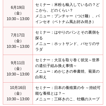
セミナー：米粉も輸入しているの？ど
6月19日
こから、どのくらい？
（金）
メニュー：ブンチャー（つけ麺）、バ
10:30～13:00
インセオ（ベトナム風お好み焼き）
セミナー：はやりのパンとその裏側を
7月17日
探る
（金）
メニュー：ホットサンド、パセリのサ
10:30～13:00
ラダ
セミナー：大豆を取り巻く状況～世界
9月11日
の遺伝子組み換え事情～
（金）
メニュー：めかじきの奉書焼、菊菜の
10:30～13:00
白和え
10月16日
セミナー：日本の養殖業の今 ～持続可
（金）
能な養殖とは？～
10:30～13:00
メニュー：三杯きのこ、牡蠣のスープ