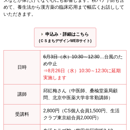
スなどが体だけでなく心にも影響します。秋バテ予防も含
めて、養生法から漢方薬の臨床応用まで幅広くお話しして
いただきます。
申込み・詳細はこちら
(ＣＳまちデザインWEBサイト)
6月3日（水）10:30～12:30
…台風のた
め中止
日時
⇒8月26日（水）10:30～12:30に延期
実施します
邱紅梅さん（中医師、桑楡堂薬局顧
講師
問、北京中医薬大学非常勤講師）
2,800円（CS個人会員1,500円、生活
受講料
クラブ東京組合員2,000円）