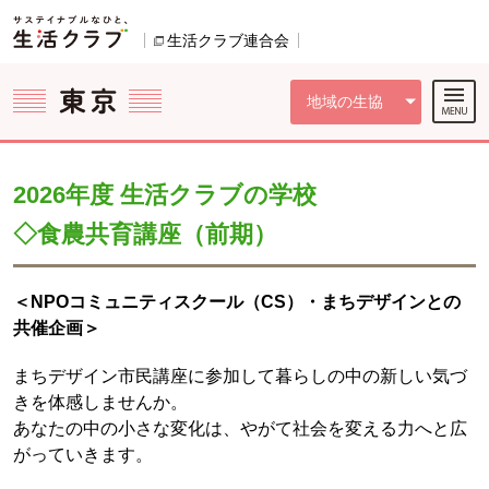
本文へジャンプする。
ページの先頭です。
ここからサイト内共通メニューです。
サイト内共通メニューをスキップする
サイト内共通メニューここまで。
生活クラブ連合会
別のウィンドウで開きます。
地域の生協
2026年度 生活クラブの学校
◇食農共育講座（前期）
＜NPOコミュニティスクール（CS）・まちデザインとの
共催企画＞
まちデザイン市民講座に参加して暮らしの中の新しい気づ
きを体感しませんか。
あなたの中の小さな変化は、やがて社会を変える力へと広
がっていきます。