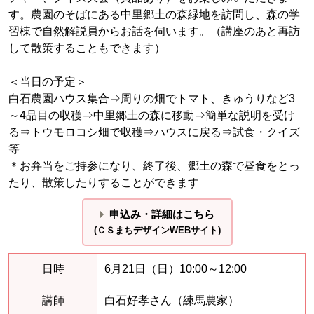
す。農園のそばにある中里郷土の森緑地を訪問し、森の学
習棟で自然解説員からお話を伺います。（講座のあと再訪
して散策することもできます）
＜当日の予定＞
白石農園ハウス集合⇒周りの畑でトマト、きゅうりなど3
～4品目の収穫⇒中里郷土の森に移動⇒簡単な説明を受け
る⇒トウモロコシ畑で収穫⇒ハウスに戻る⇒試食・クイズ
等
＊お弁当をご持参になり、終了後、郷土の森で昼食をとっ
たり、散策したりすることができます
申込み・詳細はこちら
(ＣＳまちデザインWEBサイト)
日時
6月21日（日）10:00～12:00
講師
白石好孝さん（練馬農家）