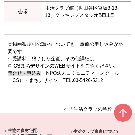
生活クラブ館（世田谷区宮坂3-13-
会場
13）クッキングスタジオBELLE
☆録画視聴可の講座についても、事前の申し込みが必
要です
☆受講料、終了した企画、その他詳細は
CSまちデザインのWEBサイト
をご覧ください。
問合せ・申込み
NPO法人コミュニティースクール
（CS）・まちデザイン TEL.03-5426-5212
「生活クラブの学校」へ戻る
本文ここまで。
ここから共通フッターメニューです。
生協の食材宅配
生活クラブ東京について