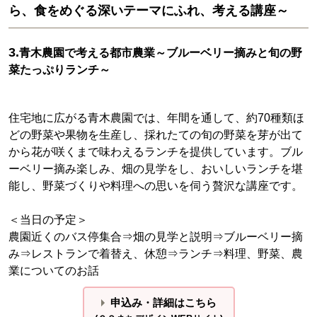
ら、食をめぐる深いテーマにふれ、考える講座～
3.
青木農園で考える都市農業～ブルーベリー摘みと旬の野
菜たっぷりランチ～
住宅地に広がる青木農園では、年間を通して、約70種類ほ
どの野菜や果物を生産し、採れたての旬の野菜を芽が出て
から花が咲くまで味わえるランチを提供しています。ブル
ーベリー摘み楽しみ、畑の見学をし、おいしいランチを堪
能し、野菜づくりや料理への思いを伺う贅沢な講座です。
＜当日の予定＞
農園近くのバス停集合⇒畑の見学と説明⇒ブルーベリー摘
み⇒レストランで着替え、休憩⇒ランチ⇒料理、野菜、農
業についてのお話
申込み・詳細はこちら