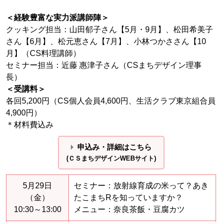
＜経験豊富な実力派講師陣＞
クッキング担当：山田郁子さん【5月・9月】、松田希美子
さん【6月】、松元恵さん【7月】、小林つかささん【10
月】（CS料理講師）
セミナー担当：近藤 惠津子さん（CSまちデザイン理事
長）
＜受講料＞
各回5,200円（CS個人会員4,600円、生活クラブ東京組合員
4,900円）
＊材料費込み
申込み・詳細はこちら
(ＣＳまちデザインWEBサイト)
5月29日
セミナー：放射線育成の米って？あき
（金）
たこまちRを知っていますか？
10:30～13:00
メニュー：奈良茶飯・豆腐カツ