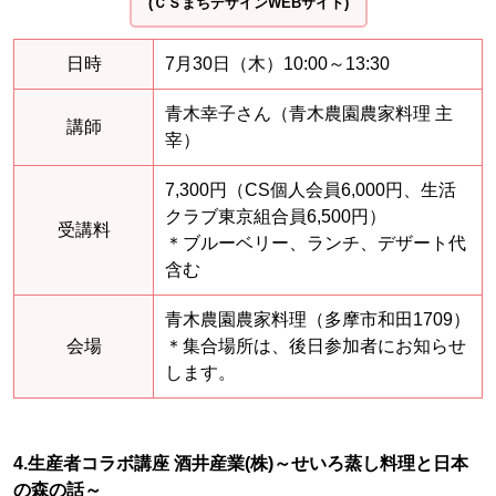
(ＣＳまちデザインWEBサイト)
日時
7月30日（木）10:00～13:30
青木幸子さん（青木農園農家料理 主
講師
宰）
7,300円（CS個人会員6,000円、生活
クラブ東京組合員6,500円）
受講料
＊ブルーベリー、ランチ、デザート代
含む
青木農園農家料理（多摩市和田1709）
会場
＊集合場所は、後日参加者にお知らせ
します。
4.生産者コラボ講座 酒井産業(株)～せいろ蒸し料理と日本
の森の話～