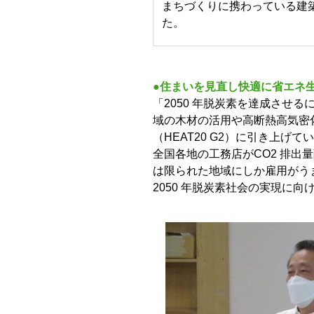
まちづくりに携わっている建
た。
●住まいを見直し快適に省エネ
「2050 年脱炭素を達成させる
域の木材の活用や高断熱高気密
（HEAT20 G2）に引き上げ
全国各地の工務店がCO2 排
は限られた地域にしか雇用がう
2050 年脱炭素社会の実現に