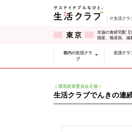
本文へジャンプする。
ページの先頭です。
生活クラ
ここからサイト内共通メニューです。
サイト内共通メニューをスキップする
サイト内共通メニューここまで。
生協の食材宅配【
国産、無添加、減
都内の生活クラ
生活クラ
ブ
＜環境政策委員会主催＞
生活クラブでんきの連