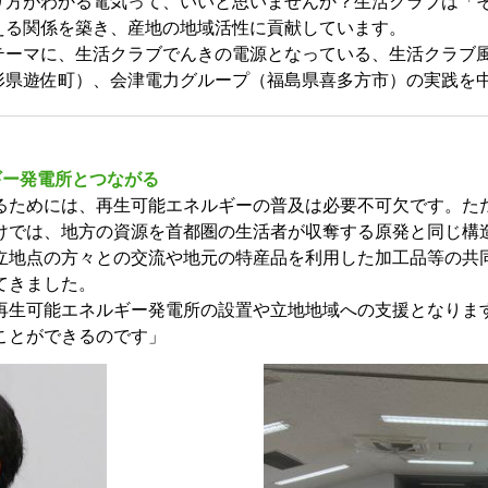
り方がわかる電気って、いいと思いませんか？生活クラブは「
える関係を築き、産地の地域活性に貢献しています。
テーマに、生活クラブでんきの電源となっている、生活クラブ
形県遊佐町）、会津電力グループ（福島県喜多方市）の実践を
ギー発電所とつながる
るためには、再生可能エネルギーの普及は必要不可欠です。た
けでは、地方の資源を首都圏の生活者が収奪する原発と同じ構
立地点の方々との交流や地元の特産品を利用した加工品等の共
てきました。
再生可能エネルギー発電所の設置や立地地域への支援となりま
ことができるのです」