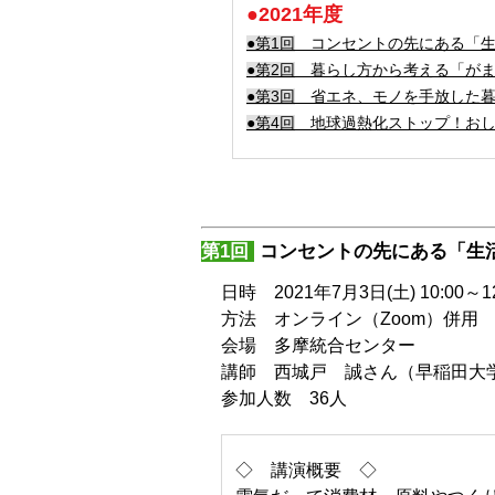
●2021年度
●第1回
コンセントの先にある「
●
第2回
暮らし方から考える「がま
●
第3回
省エネ、モノを手放した暮ら
●
第4回
地球過熱化ストップ！おしえ
第1回
コンセントの先にある「生
日時 2021年7月3日(土) 10:00～12
方法 オンライン（Zoom）併用
会場 多摩統合センター
講師 西城戸 誠さん（早稲田大
参加人数 36人
◇ 講演概要 ◇