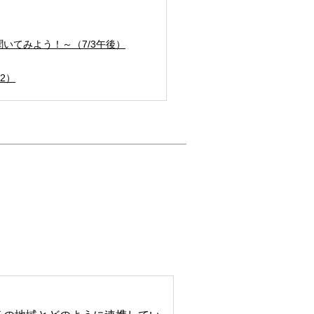
聞いてみよう！～
（7/3午後）
2）