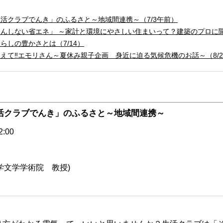
生活クラブでんき」のふるさと～地域間連携～
（7/3午前）
んしない省エネ」 ～家計と環境にやさしい住まいって？建築のプロに
しの豊かさとは（7/14）
て‼エモリさん～夏休み親子企画 身近に迫る気候危機のお話～（8/2
活クラブでんき」のふるさと～地域間連携～
:00
学文学学術院 教授)