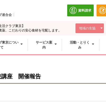
資料請求
別のウィンドウ
ブ連合会
別のウィンドウで開きます。
生活クラブ東京】
地域の生協
農薬、こだわりの安心食材を宅配します。
ブ東京につい
サービス案
活動・とりく
て
内
み
続講座
開催報告