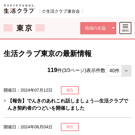
本文へジャンプする。
ページの先頭です。
ここからサイト内共通メニューです。
サイト内共通メニューをスキップする
サイト内共通メニューここまで。
生活クラブ連合会
別のウィンドウで開きます。
地域の生協
生活クラブ東京の最新情報
119
件(3/3ページ)
表示件数
開催日：2024年07月12日
報告
【報告】でんきのあれこれ話しましょう―生活クラブで
んき契約者のつどいを開催しました
開催日：2024年06月04日
報告