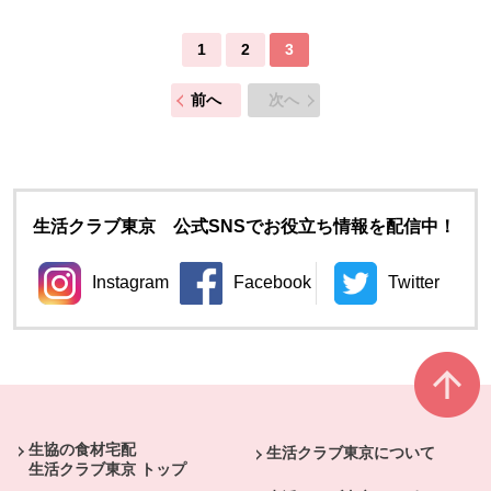
1
2
3
前へ
次へ
生活クラブ東京 公式SNSでお役立ち情報を配信中！
Instagram
Facebook
Twitter
別のウィンドウで開きます。
別のウィンドウで開きます。
別のウィン
本文ここまで。
ここから共通フッターメニューです。
生協の食材宅配
生活クラブ東京について
生活クラブ東京 トップ