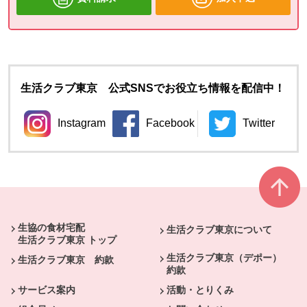
生活クラブ東京 公式SNSでお役立ち情報を配信中！
Instagram
Facebook
Twitter
別のウィンドウで開きます。
別のウィンドウで開きます。
別のウィン
本文ここまで。
ここから共通フッターメニューです。
生協の食材宅配
生活クラブ東京について
生活クラブ東京 トップ
生活クラブ東京（デポー）
生活クラブ東京 約款
約款
サービス案内
活動・とりくみ