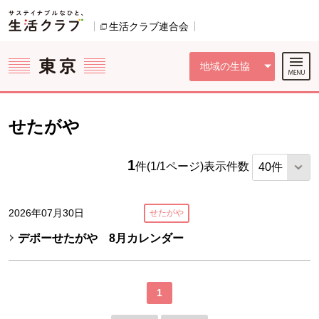
本文へジャンプする。
ページの先頭です。
ここからサイト内共通メニューです。
サイト内共通メニューをスキップする
サイト内共通メニューここまで。
生活クラブ連合会
別のウィンドウで開きます。
地域の生協
せたがや
1
件(1/1ページ)
表示件数
2026年07月30日
せたがや
デポーせたがや 8月カレンダー
1