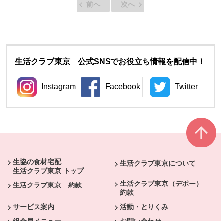
前へ
次へ
生活クラブ東京 公式SNSでお役立ち情報を配信中！
Instagram
Facebook
Twitter
別のウィンドウで開きます。
別のウィンドウで開きます。
別のウィン
本文ここまで。
ここから共通フッターメニューです。
生協の食材宅配
生活クラブ東京について
生活クラブ東京 トップ
生活クラブ東京（デポー）
生活クラブ東京 約款
約款
サービス案内
活動・とりくみ
組合員メニュー
お問い合わせ