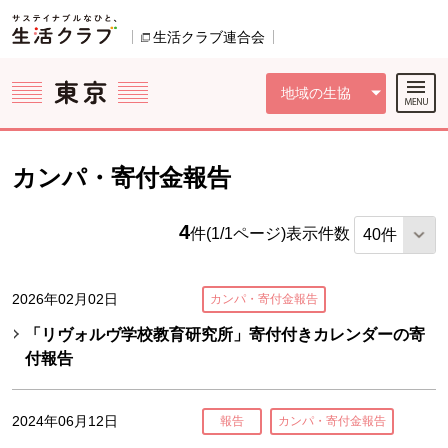
本文へジャンプする。
ページの先頭です。
ここからサイト内共通メニューです。
サイト内共通メニューをスキップする
サイト内共通メニューここまで。
生活クラブ連合会
別のウィンドウで開きます。
地域の生協
カンパ・寄付金報告
4
件(1/1ページ)
表示件数
2026年02月02日
カンパ・寄付金報告
「リヴォルヴ学校教育研究所」寄付付きカレンダーの寄
付報告
2024年06月12日
報告
カンパ・寄付金報告