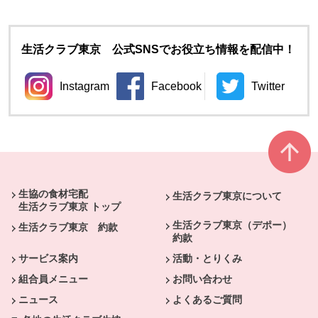
生活クラブ東京 公式SNSでお役立ち情報を配信中！
Instagram
Facebook
Twitter
別のウィンドウで開きます。
別のウィンドウで開きます。
別のウィン
本文ここまで。
ここから共通フッターメニューです。
生協の食材宅配
生活クラブ東京について
生活クラブ東京 トップ
生活クラブ東京（デポー）
生活クラブ東京 約款
約款
サービス案内
活動・とりくみ
組合員メニュー
お問い合わせ
ニュース
よくあるご質問