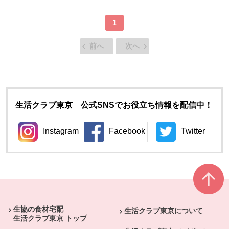
1
前へ
次へ
生活クラブ東京 公式SNSでお役立ち情報を配信中！
Instagram
Facebook
Twitter
別のウィンドウで開きます。
別のウィンドウで開きます。
別のウィン
本文ここまで。
ここから共通フッターメニューです。
生協の食材宅配
生活クラブ東京について
生活クラブ東京 トップ